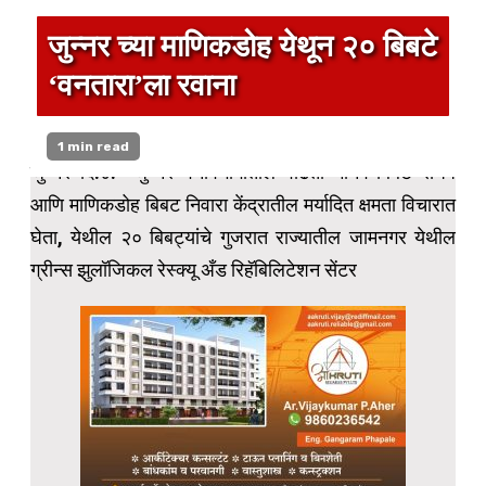
जुन्नर च्या माणिकडोह येथून २० बिबटे
‘वनतारा’ला रवाना
1 min read
जुन्नर दि.८:- जुन्नर वनविभागातील वाढता मानव-बिबट संघर्ष
आणि माणिकडोह बिबट निवारा केंद्रातील मर्यादित क्षमता विचारात
घेता, येथील २० बिबट्यांचे गुजरात राज्यातील जामनगर येथील
ग्रीन्स झुलॉजिकल रेस्क्यू अँड रिहॅबिलिटेशन सेंटर