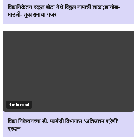
विद्यानिकेतन स्कूल बोटा येथे विठ्ठल नामाची शाळा;ज्ञानोबा-
माउली- तुकारामाचा गजर
1 min read
विद्या निकेतनच्या डी. फार्मसी विभागास ‘अतिउत्तम श्रेणी’
प्रदान