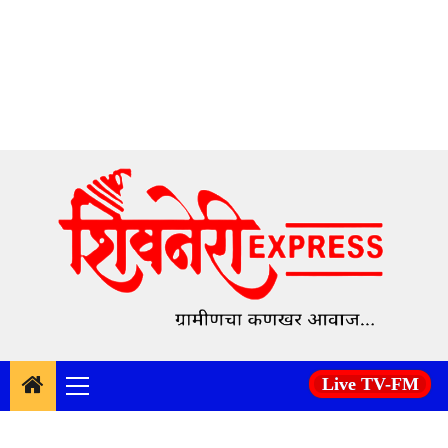
Skip
to
content
Live TV-FM
Primary
Menu