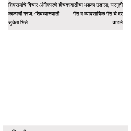
navigation
शिवरायांचे विचार अंगीकारणे हीच
दरवाढीचा भडका उडाला; घरगुती
काळाची गरज:-शिवव्याख्याती
गॅस व व्यावसायिक गॅस चे दर
सुचेता भिसे
वाढले