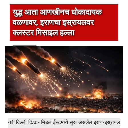
युद्ध आता आणखीनच धोकादायक
वळणावर, इराणचा इस्रायलवर
क्लस्टर मिसाइल हल्ला
1 min read
नवी दिल्ली दि.७:- मिडल ईस्टमध्ये सुरू असलेलं इराण-इस्रायल