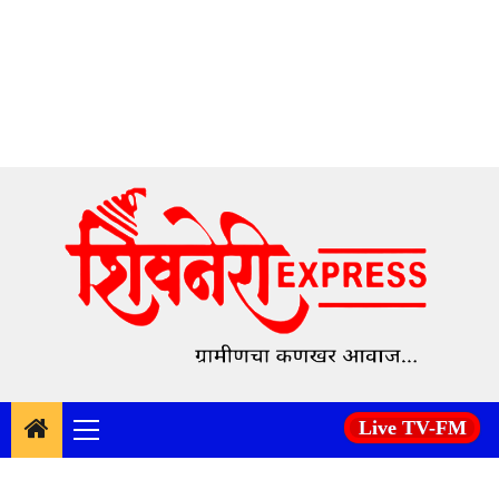
Skip
to
content
Live TV-FM
Primary
Menu