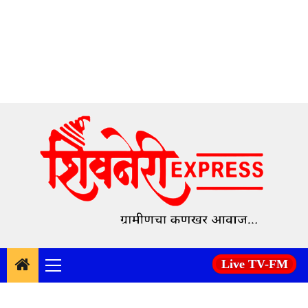
Skip
to
content
Live TV-FM
Primary
Menu