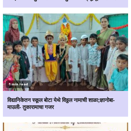
1 min read
विद्यानिकेतन स्कूल बोटा येथे विठ्ठल नामाची शाळा;ज्ञानोबा-
माउली- तुकारामाचा गजर