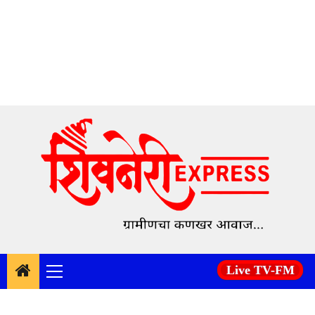
Skip
to
content
Live TV-FM
Primary
Menu