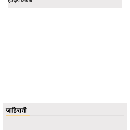
हर्षदीप कांबळे
जाहिराती