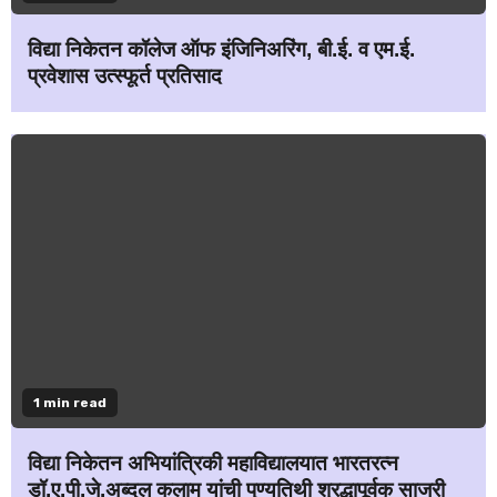
विद्या निकेतन कॉलेज ऑफ इंजिनिअरिंग, बी.ई. व एम.ई.
प्रवेशास उत्स्फूर्त प्रतिसाद
1 min read
विद्या निकेतन अभियांत्रिकी महाविद्यालयात भारतरत्न
डॉ.ए.पी.जे.अब्दुल कलाम यांची पुण्यतिथी श्रद्धापूर्वक साजरी