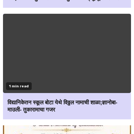
1 min read
विद्यानिकेतन स्कूल बोटा येथे विठ्ठल नामाची शाळा;ज्ञानोबा-
माउली- तुकारामाचा गजर