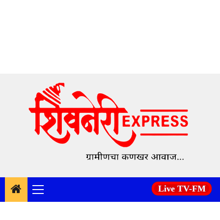
Skip
to
content
Live TV-FM
Primary
Menu