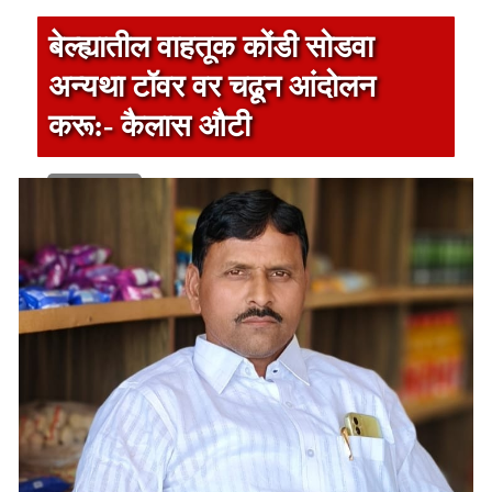
बेल्ह्यातील वाहतूक कोंडी सोडवा
अन्यथा टॉवर वर चढून आंदोलन
करू:- कैलास औटी
1 min read