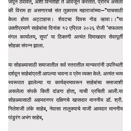
जपून ठेवावेत, अशी विनंतीही ते आवर्जून करतात. प्रारंभ असला
की विराम हा असणारच! संत तुकाराम महाराजांच्या—”याचसाठी
केला होता अट्टाहास। शेवटचा दिवस गोड व्हावा।।”या
उक्तीप्रमाणे साहेबांचा दिनांक १२ एप्रिल २०२६ रोजी ‘सफलता
मंगल कार्यालय, सुपा’ या ठिकाणी अत्यंत दिमाखदार सेवापूर्ती
सोहळा संपन्न झाला.
या सोहळ्यासाठी समाजातील सर्व स्तरातील मान्यवरांनी उपस्थिती
दर्शवून साहेबांप्रती आपल्या भावना व प्रेम व्यक्त केले. अत्यंत भव्य
स्वरूपात झालेल्या या कार्यक्रमावरून साहेबांचा समाजाशी
असलेला संपर्क किती दांडगा होता, याची प्रचिती आली.या
सोहळ्यासाठी अहमदनगर दक्षिणचे खासदार माननीय डॉ. श्री.
निलेशजी लंके साहेब, नेवासा तालुक्याचे माजी आमदार माननीय
पांडुरंग अभंग साहेब,