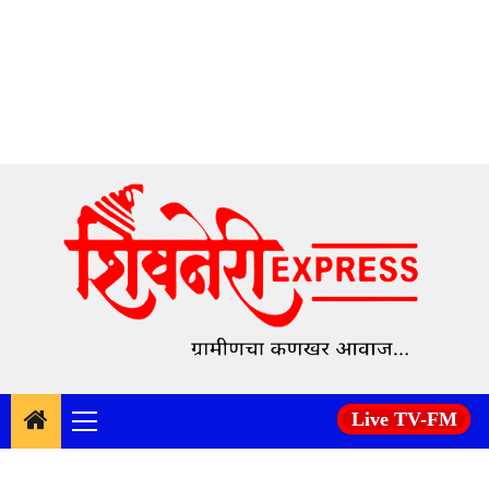
Skip
to
content
Live TV-FM
Primary
Menu