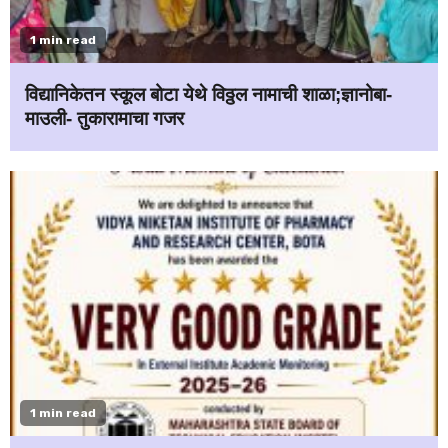
1 min read
विद्यानिकेतन स्कूल बोटा येथे विठ्ठल नामाची शाळा;ज्ञानोबा-
माउली- तुकारामाचा गजर
1 min read