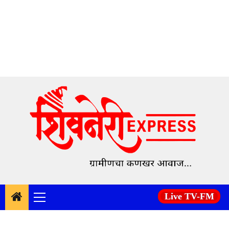
Skip
to
content
Live TV-FM
Primary
Menu