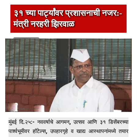
३१ च्या पार्ट्यांवर प्रशासनाची नजर:-
मंत्री नरहरी झिरवाळ
1 min read
मुंबई दि.२५:- नववर्षाचे आगमन, उत्सव आणि ३१ डिसेंबरच्या
पार्श्वभूमीवर हॉटेल्स, उपहारगृहे व खाद्य आस्थापनांमध्ये तयार