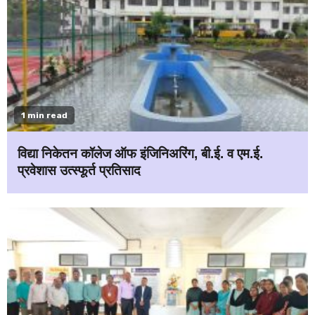
1 min read
विद्या निकेतन कॉलेज ऑफ इंजिनिअरिंग, बी.ई. व एम.ई.
प्रवेशास उत्स्फूर्त प्रतिसाद