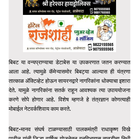
बिबट या वन्यप्राण्याचा डेटाबेस या उपकरणात जतन करण्यात
आला आहे. त्यामुळे कॅमेऱ्यासमोर बिबट्या आल्यास ही यंत्रणा
तात्काळ ॲक्टिव्हेट होऊन सायरनद्वारे नागरिकांना धोक्याचा इशारा
देते. यामुळे नागरिकांना सतर्क राहून आवश्यक त्या उपाययोजना
करणे सोपे होणार आहे. विशेष म्हणजे हे तंत्रज्ञान कोणत्याही
मोबाईल नेटवर्कशिवाय काम करते.
बिबट-मानव संघर्ष टाळण्यासाठी पालकमंत्री राधाकृष्ण विखे
पाटील यांनी जिल्हा वार्षिक योजनेतून वनविभागास तातडीचा निधी