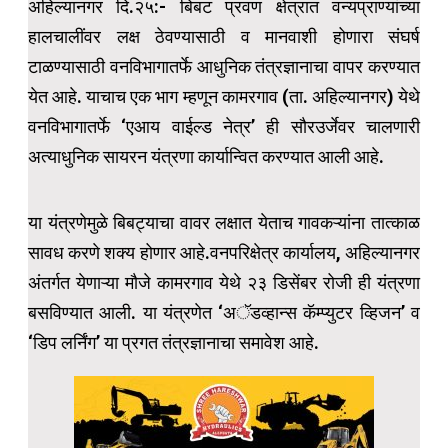
अहिल्यानगर दि.२५:- बिबट प्रवण क्षेत्रात वन्यप्राण्यांच्या
हालचालींवर लक्ष ठेवण्यासाठी व मानवाशी होणारा संघर्ष
टाळण्यासाठी वनविभागातर्फे आधुनिक तंत्रज्ञानाचा वापर करण्यात
येत आहे. याचाच एक भाग म्हणून कामरगाव (ता. अहिल्यानगर) येथे
वनविभागातर्फे ‘एआय वाईल्ड नेत्र’ ही सौरउर्जेवर चालणारी
अत्याधुनिक सायरन यंत्रणा कार्यान्वित करण्यात आली आहे.
या यंत्रणेमुळे बिबट्याचा वावर लक्षात येताच गावकऱ्यांना तात्काळ
सावध करणे शक्य होणार आहे.वनपरिक्षेत्र कार्यालय, अहिल्यानगर
अंतर्गत येणाऱ्या मौजे कामरगाव येथे २३ डिसेंबर रोजी ही यंत्रणा
बसविण्यात आली. या यंत्रणेत ‘अॅडव्हान्स कॅम्प्युटर व्हिजन’ व
‘डिप लर्निंग’ या प्रगत तंत्रज्ञानाचा समावेश आहे.