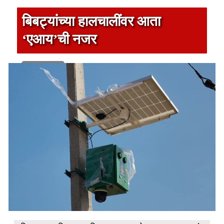
बिबट्यांच्या हालचालींवर आता
‘एआय’ची नजर
1 min read