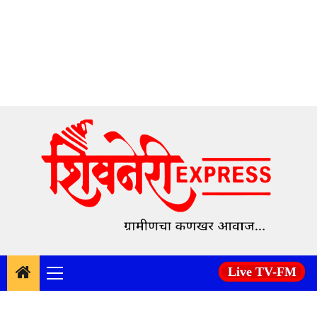
Skip
to
content
Live TV-FM
Primary
Menu