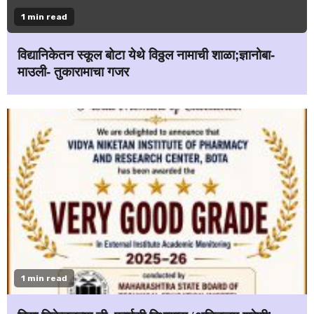
1 min read
विद्यानिकेतन स्कूल बोटा येथे विठ्ठल नामाची शाळा;ज्ञानोबा-
माउली- तुकारामाचा गजर
1 min read