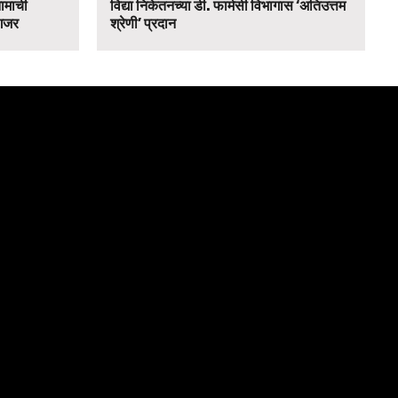
नामाची
विद्या निकेतनच्या डी. फार्मसी विभागास ‘अतिउत्तम
 गजर
श्रेणी’ प्रदान