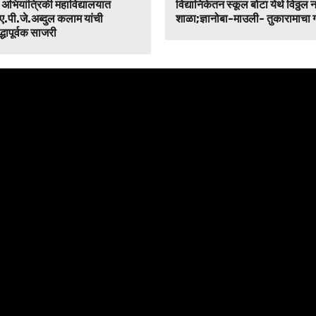
न अभियांत्रिकी महाविद्यालयात
विद्यानिकेतन स्कूल बोटा येथे विठ्ठल 
ए.पी.जे.अब्दुल कलाम यांची
शाळा;ज्ञानोबा-माउली- तुकारामाचा
द्धापूर्वक साजरी