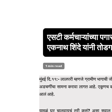
एसटी कर्मचाऱ्यांच्या पग
एकनाथ शिंदे यांनी तोड
1 min read
मुंबई दि.११:- लालपरी म्हणजे ग्रामीण भागाची 
अडचणींचा सामना करावा लागत आहे. एकूणच कर्मचा
आलं आहे.
यामुळं घर चालवायचं तरी कसं? असा सवाल एस