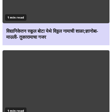
1 min read
विद्यानिकेतन स्कूल बोटा येथे विठ्ठल नामाची शाळा;ज्ञानोबा-
माउली- तुकारामाचा गजर
1 min read