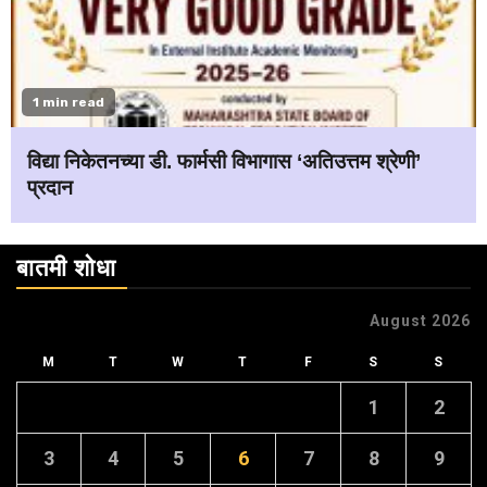
1 min read
विद्या निकेतनच्या डी. फार्मसी विभागास ‘अतिउत्तम श्रेणी’
प्रदान
बातमी शोधा
August 2026
M
T
W
T
F
S
S
1
2
3
4
5
6
7
8
9