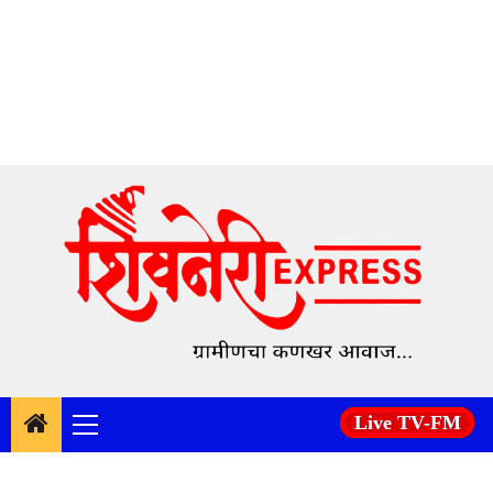
Skip
to
content
Live TV-FM
Primary
Menu