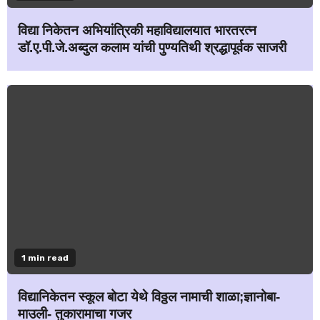
विद्या निकेतन अभियांत्रिकी महाविद्यालयात भारतरत्न
डॉ.ए.पी.जे.अब्दुल कलाम यांची पुण्यतिथी श्रद्धापूर्वक साजरी
1 min read
विद्यानिकेतन स्कूल बोटा येथे विठ्ठल नामाची शाळा;ज्ञानोबा-
माउली- तुकारामाचा गजर