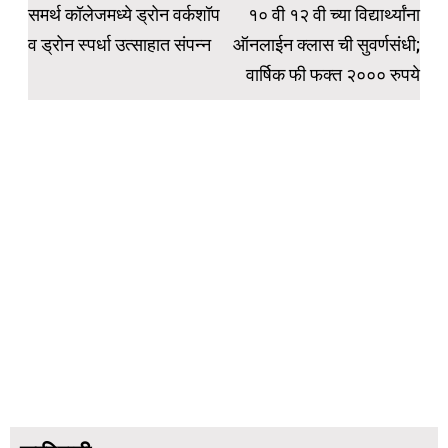
navigation
समर्थ कॉलेजमध्ये ड्रोन वर्कशॉप
१० वी १२ वी च्या विद्यार्थ्यांना
व ड्रोन स्पर्धा उत्साहात संपन्न
ऑनलाईन क्लास ची सुवर्णसंधी;
वार्षिक फी फक्त २००० रुपये