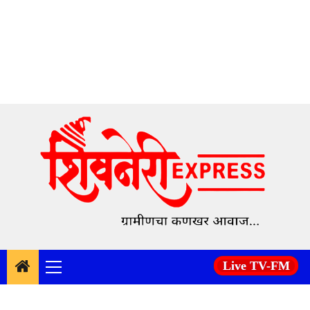
Skip
to
content
Live TV-FM
Primary
Menu