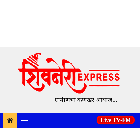
Skip
to
content
Live TV-FM
Primary
Menu