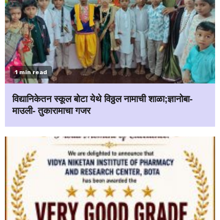
1 min read
विद्यानिकेतन स्कूल बोटा येथे विठ्ठल नामाची शाळा;ज्ञानोबा-
माउली- तुकारामाचा गजर