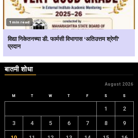
1 min read
विद्या निकेतनच्या डी. फार्मसी विभागास ‘अतिउत्तम श्रेणी’
प्रदान
बातमी शोधा
August 2026
M
T
W
T
F
S
S
1
2
3
4
5
6
7
8
9
10
11
12
13
14
15
16