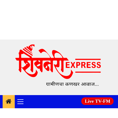
Skip
to
content
Live TV-FM
Primary
Menu