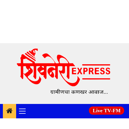
Skip
to
content
Live TV-FM
Primary
Menu