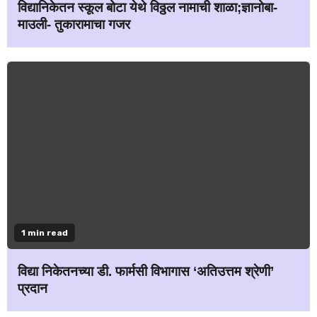
विद्यानिकेतन स्कूल बोटा येथे विठ्ठल नामाची शाळा;ज्ञानोबा-
माउली- तुकारामाचा गजर
1 min read
विद्या निकेतनच्या डी. फार्मसी विभागास ‘अतिउत्तम श्रेणी’
प्रदान