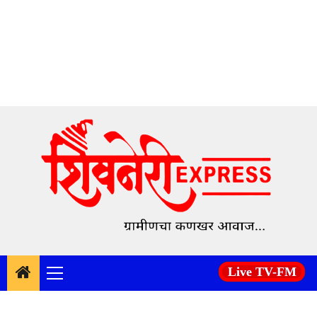
Skip
to
content
Live TV-FM
Primary
Menu