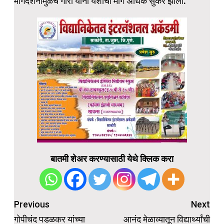
मार्गदर्शनामुळेच गौरी यांना यशाचा मार्ग अधिक सुकर झाला.
बातमी शेअर करण्यासाठी येथे क्लिक करा
Post
Previous
Next
navigation
गोपीचंद पडळकर यांच्या
आनंद मेळाव्यातून विद्यार्थ्यांची