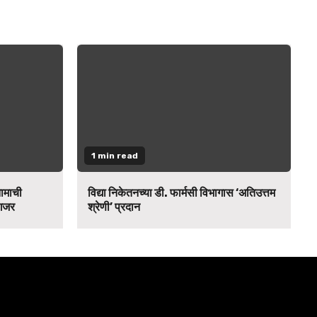
1 min read
नामाची
विद्या निकेतनच्या डी. फार्मसी विभागास ‘अतिउत्तम
 गजर
श्रेणी’ प्रदान