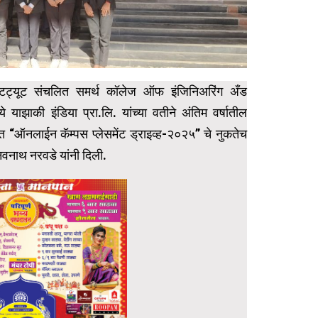
्स्टिट्यूट संचलित समर्थ कॉलेज ऑफ इंजिनिअरिंग अँड
ध्ये याझाकी इंडिया प्रा.लि. यांच्या वतीने अंतिम वर्षातील
अंतर्गत “ऑनलाईन कॅम्पस प्लेसमेंट ड्राइव्ह-२०२५” चे नुकतेच
नवनाथ नरवडे यांनी दिली.