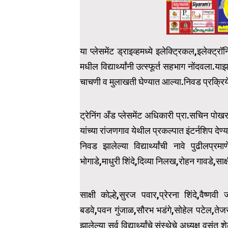
या प्लेसमेंट ड्राइव्हमध्ये इलेक्ट्रिकल,इलेक्
मधील विद्यार्थ्यांनी उत्स्फूर्त सहभाग नोंदवल
चाचणी व मुलाखती घेण्यात आल्या.निवड प्रक्रियेत
ट्रेनिंग अँड प्लेसमेंट अधिकारी प्रा.सचिन पोखरक
यांच्या रांजणगाव येथील प्रकल्पात इंटर्नशिप देण्
निवड झालेल्या विद्यार्थ्यांची नावे पुढीलप
भोगाडे,माधुरी शिंदे,दिव्या निलख,रोहन गावडे,साक्षी 
साक्षी कोल्हे,सुरज पवार,प्रेरना शिंदे,वैष्
बडवे,पवन गुंजाळ,सौरभ भडंगे,सोहेल पटेल,त
झालेल्या सर्व विद्यार्थ्यांचे संस्थेचे अध्यक्ष व