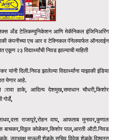
ट्रॉनिक्स अँड टेलिकम्युनिकेशन आणि मेकॅनिकल इंजिनिअरिंग
ा.याझाकी कंपनीच्या एच आर व टेक्निकल पॅनेलमार्फत ऑनलाईन
 एकूण २३ विद्यार्थ्यांची निवड झाल्याची माहिती
र यांनी दिली.निवड झालेल्या विद्यार्थ्यांना याझाकी इंडिया
यात येणार आहे.
्रमाणे :रावा हाके, आदित्य देशमुख,समाधान चौधरी,किशोर
गोर्डे,
णवी जाधव,दत्ता राजापूरे,रोहन वाघ, आफताब मुनावर,कुणाल
ेजस बाचकर,विठ्ठल कोळेकर,किशोर पाल,आरती औटी.निवड
संत शेळके, उपाध्यक्ष माऊली शेळके,सचिव विवेक शेळके,विश्वस्त