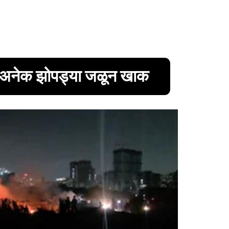
व; अनेक झोपड्या जळून खाक