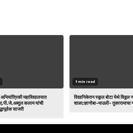
1 min read
न अभियांत्रिकी महाविद्यालयात
विद्यानिकेतन स्कूल बोटा येथे विठ्ठल 
ए.पी.जे.अब्दुल कलाम यांची
शाळा;ज्ञानोबा-माउली- तुकारामाचा
द्धापूर्वक साजरी