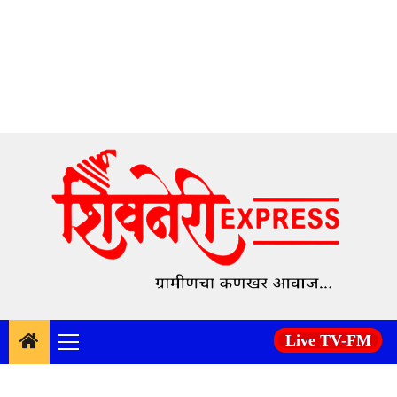
Skip
to
content
Live TV-FM
Primary
Menu