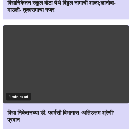
विद्यानिकेतन स्कूल बोटा येथे विठ्ठल नामाची शाळा;ज्ञानोबा-
माउली- तुकारामाचा गजर
1 min read
विद्या निकेतनच्या डी. फार्मसी विभागास ‘अतिउत्तम श्रेणी’
प्रदान