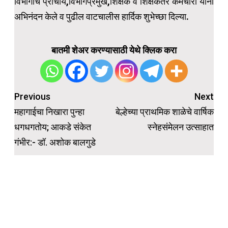
विभागाचे प्राचार्य,विभागप्रमुख,शिक्षक व शिक्षकेतर कर्मचारी यांनी
अभिनंदन केले व पुढील वाटचालीस हार्दिक शुभेच्छा दिल्या.
बातमी शेअर करण्यासाठी येथे क्लिक करा
Post
Previous
Next
navigation
महागाईचा निखारा पुन्हा
बेल्हेच्या प्राथमिक शाळेचे वार्षिक
धगधगतोय; आकडे संकेत
स्नेहसंमेलन उत्साहात
गंभीर:- डॉ. अशोक बालगुडे