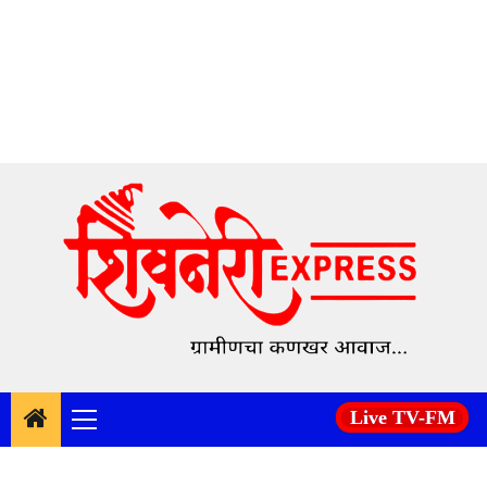
Skip
to
content
Live TV-FM
Primary
Menu