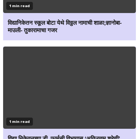
1 min read
विद्यानिकेतन स्कूल बोटा येथे विठ्ठल नामाची शाळा;ज्ञानोबा-
माउली- तुकारामाचा गजर
1 min read
विद्या निकेतनच्या डी. फार्मसी विभागास ‘अतिउत्तम श्रेणी’