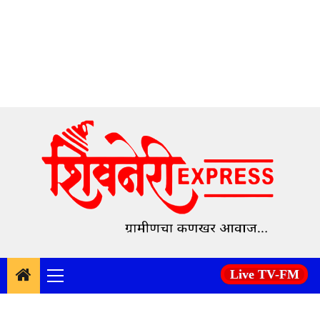
Skip
to
content
Live TV-FM
Primary
Menu