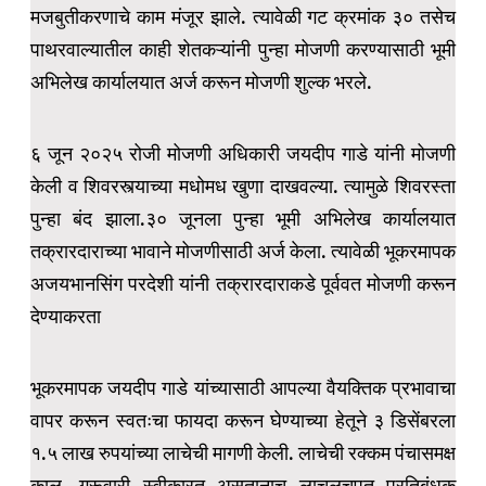
मजबुतीकरणाचे काम मंजूर झाले. त्यावेळी गट क्रमांक ३० तसेच
पाथरवाल्यातील काही शेतकऱ्यांनी पुन्हा मोजणी करण्यासाठी भूमी
अभिलेख कार्यालयात अर्ज करून मोजणी शुल्क भरले.
६ जून २०२५ रोजी मोजणी अधिकारी जयदीप गाडे यांनी मोजणी
केली व शिवरस्त्याच्या मधोमध खुणा दाखवल्या. त्यामुळे शिवरस्ता
पुन्हा बंद झाला.३० जूनला पुन्हा भूमी अभिलेख कार्यालयात
तक्रारदाराच्या भावाने मोजणीसाठी अर्ज केला. त्यावेळी भूकरमापक
अजयभानसिंग परदेशी यांनी तक्रारदाराकडे पूर्ववत मोजणी करून
देण्याकरता
भूकरमापक जयदीप गाडे यांच्यासाठी आपल्या वैयक्तिक प्रभावाचा
वापर करून स्वतःचा फायदा करून घेण्याच्या हेतूने ३ डिसेंबरला
१.५ लाख रुपयांच्या लाचेची मागणी केली. लाचेची रक्कम पंचासमक्ष
काल, गुरूवारी स्वीकारत असतानाच लाचलुचपत प्रतिबंधक