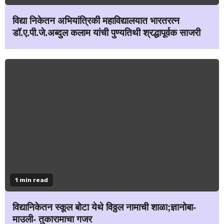
विद्या निकेतन अभियांत्रिकी महाविद्यालयात भारतरत्न
डॉ.ए.पी.जे.अब्दुल कलाम यांची पुण्यतिथी श्रद्धापूर्वक साजरी
1 min read
विद्यानिकेतन स्कूल बोटा येथे विठ्ठल नामाची शाळा;ज्ञानोबा-
माउली- तुकारामाचा गजर