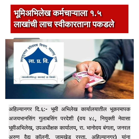
भूमिअभिलेख कर्मचाऱ्याला १.५
लाखांची लाच स्वीकारताना पकडले
1 min read
अहिल्यानगर दि.६:- भूमी अभिलेख कार्यालयातील भूकरमापक
अजयभानसिंग गुलाबसिंग परदेशी (वय ४८, नियुक्ती नेवासा
भूमीअभिलेख, उपअधीक्षक कार्यालय, रा. भानोदय बंगला, जनरल
अरुण वैद्य कॉलनी, जामखेड रस्ता, अहिल्यानगर) यांना