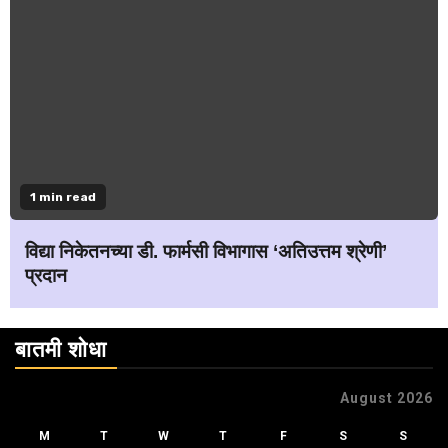
1 min read
विद्या निकेतनच्या डी. फार्मसी विभागास ‘अतिउत्तम श्रेणी’
प्रदान
बातमी शोधा
August 2026
M
T
W
T
F
S
S