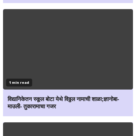
1 min read
विद्यानिकेतन स्कूल बोटा येथे विठ्ठल नामाची शाळा;ज्ञानोबा-
माउली- तुकारामाचा गजर