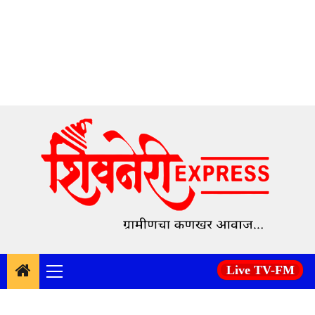
Skip
to
content
Live TV-FM
Primary
Menu