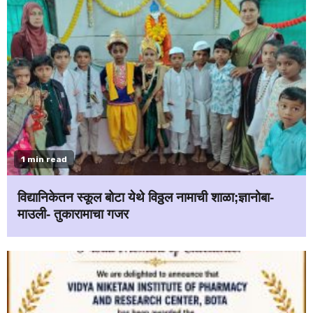
1 min read
विद्यानिकेतन स्कूल बोटा येथे विठ्ठल नामाची शाळा;ज्ञानोबा-
माउली- तुकारामाचा गजर