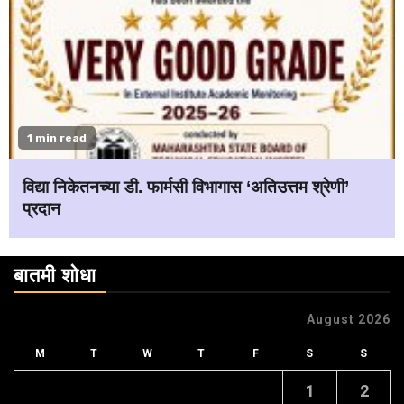
1 min read
विद्या निकेतनच्या डी. फार्मसी विभागास ‘अतिउत्तम श्रेणी’
प्रदान
बातमी शोधा
August 2026
M
T
W
T
F
S
S
1
2