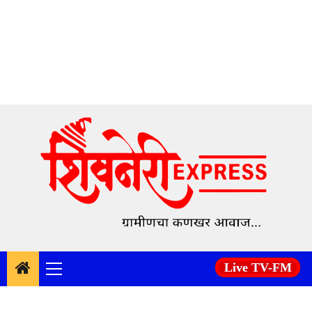
Skip
to
content
Live TV-FM
Primary
Menu