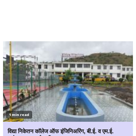
1 min read
विद्या निकेतन कॉलेज ऑफ इंजिनिअरिंग, बी.ई. व एम.ई.