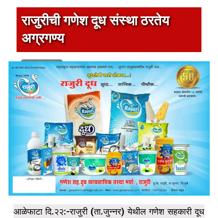
राजुरीची गणेश दूध संस्था ठरतेय
अग्रगण्य
1 min read
आळेफाटा दि.२२:-राजुरी (ता.जुन्नर) येथील गणेश सहकारी दूध