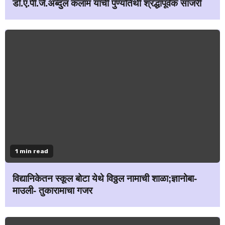
डॉ.ए.पी.जे.अब्दुल कलाम यांची पुण्यतिथी श्रद्धापूर्वक साजरी
1 min read
विद्यानिकेतन स्कूल बोटा येथे विठ्ठल नामाची शाळा;ज्ञानोबा-
माउली- तुकारामाचा गजर