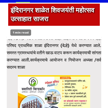
इंदिरानगर शाळेत शिवजयंती महोत्सव
उत्साहात साजरा
1 min read
बेल्हे दि.१९:- शिवजयंती निमित्त शाही सोहळ्याचे आयोजन जिल्हा
परिषद प्राथमिक शाळा इंदिरानगर (बेल्हे) येथे करण्यात आले.
समस्त ग्रामस्थयांचे वतीने खाऊ वाटप करून कार्यक्रमाची सांगता
करण्यात आली.कार्यक्रमाचे आयोजन व नियोजन अध्यक्ष /सर्व
सदस्य शाळा