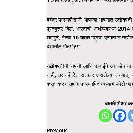
वाढवणार आहे, अशी घोषणा मी करत असल्याचेही
देवेंद्र फडणवीसांनी आपल्या भाषणात उद्योगपती ग
प्रत्त्युत्तर दिलं. भारताची अर्थव्यवस्था 20
त्यामुळे, गेल्या 10 वर्षात मोठ्या प्रमाणात उद
देशातील मोठमोठ्या
उद्योगपतींची संपत्ती आणि कमाईचे आकडेच वा
नाही, तर काँग्रेस सरकार असलेल्या राज्यात, म
करार करुन उद्योग प्रस्थापित केल्याचे फोटो ज
बातमी शेअर कर
Post
Previous