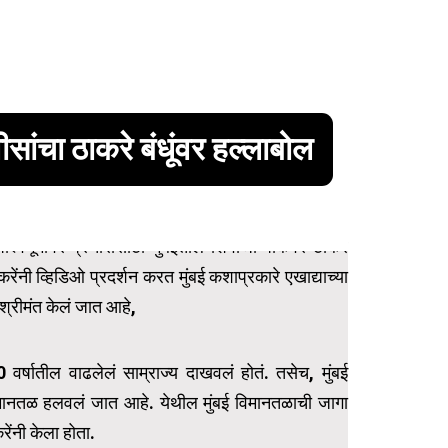
वीसांचा ठाकरे बंधूंवर हल्लाबोल
ार्श्वभूमीवर प्रचारासाठी मुंबईतील शिवाजी पार्कवर ठाकरे
ेंनी व्हिडिओ प्रदर्शन करत मुंबई कशाप्रकारे एखाद्याच्या
्रीमंत केलं जात आहे,
 वर्षातील वाढलेलं साम्राज्य दाखवलं होतं. तसेच, मुंबई
विमानतळ हलवलं जात आहे. येथील मुंबई विमानतळाची जागा
ेंनी केला होता.