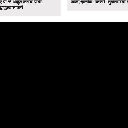
ए.पी.जे.अब्दुल कलाम यांची
शाळा;ज्ञानोबा-माउली- तुकारामाचा
द्धापूर्वक साजरी