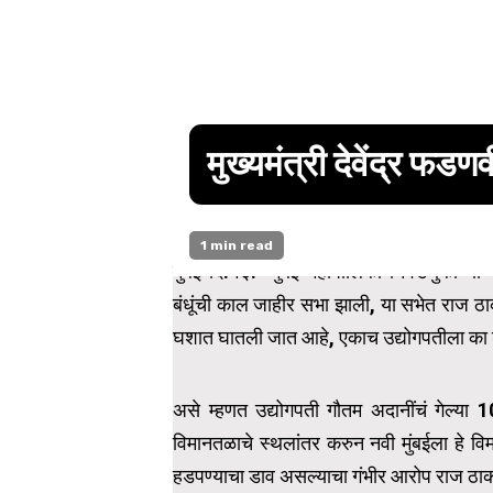
मुख्यमंत्री देवेंद्र फडण
1 min read
मुंबई दि.१३:- मुंबई महापालिका निवडणुकीच्या प
बंधूंची काल जाहीर सभा झाली, या सभेत राज ठाकर
घशात घातली जात आहे, एकाच उद्योगपतीला का श
असे म्हणत उद्योगपती गौतम अदानींचं गेल्या 10
विमानतळाचे स्थलांतर करुन नवी मुंबईला हे 
हडपण्याचा डाव असल्याचा गंभीर आरोप राज ठाकर