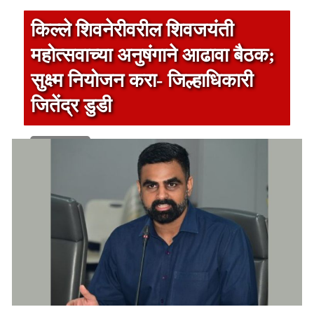
किल्ले शिवनेरीवरील शिवजयंती
महोत्सवाच्या अनुषंगाने आढावा बैठक;
सुक्ष्म नियोजन करा- जिल्हाधिकारी
जितेंद्र डुडी
1 min read