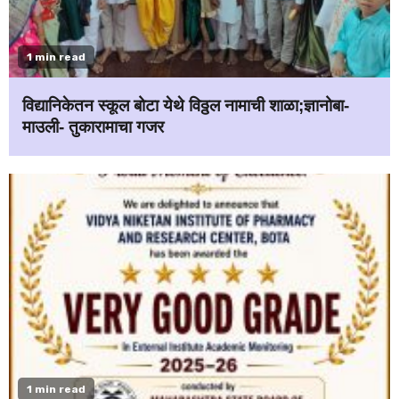
1 min read
विद्यानिकेतन स्कूल बोटा येथे विठ्ठल नामाची शाळा;ज्ञानोबा-
माउली- तुकारामाचा गजर
1 min read