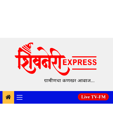
Skip
to
content
Live TV-FM
Primary
Menu