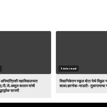
1 min read
न अभियांत्रिकी महाविद्यालयात
विद्यानिकेतन स्कूल बोटा येथे विठ्ठल 
ए.पी.जे.अब्दुल कलाम यांची
शाळा;ज्ञानोबा-माउली- तुकारामाचा
द्धापूर्वक साजरी