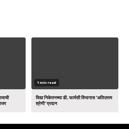
1 min read
नामाची
विद्या निकेतनच्या डी. फार्मसी विभागास ‘अतिउत्तम
 गजर
श्रेणी’ प्रदान