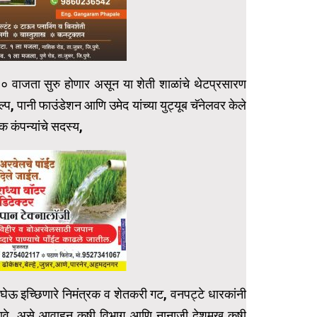
३० वाजता सुरु होणार असून या शेती शाळांचे थेटप्रसारण
प, पानी फाउंडेशन आणि उमेद यांच्या युट्यूब चॅनेलवर केले
 कंपन्यांचे सदस्य,
ग घेऊ इच्छिणारे निमंत्रक व शेतकरी गट, वनपट्टे धारकांनी
व्हावे, असे आवाहन कृषी विभाग आणि नानाजी देशमुख कृषी