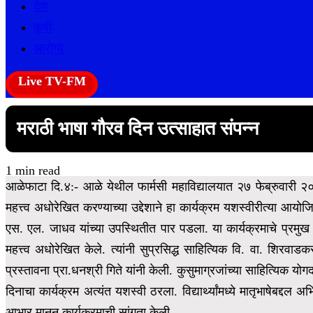
देश
कृषी
आरोग्य
Live TV-FM
मराठी भाषा गौरव दिन उत्साहात संपन्न
1 min read
आळेफाटा दि.४:- आळे येथील फार्मसी महाविद्यालयात २७ फेब्रुवारी २
महत्त्व अधोरेखित करण्याच्या उद्देशाने हा कार्यक्रम यशस्वीरीत्या आय
एस. एल. जाधव यांच्या उपस्थितीत पार पडला. या कार्यक्रमाचे प्रमुख 
महत्त्व अधोरेखित केले.
त्यांनी सुप्रसिद्ध साहित्यिक वि. वा. शिरवाडकर
प्रस्तावना प्रा.धनश्री गिते यांनी केली.
कुसुमाग्रजांच्या साहित्यिक योग
दिनाचा कार्यक्रम अत्यंत यशस्वी ठरला.
विद्यार्थ्यांमध्ये मातृभाषेबद
आभार मानून कार्यक्रमाची सांगता केली.