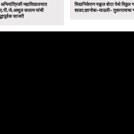
न अभियांत्रिकी महाविद्यालयात
विद्यानिकेतन स्कूल बोटा येथे विठ्ठल 
ए.पी.जे.अब्दुल कलाम यांची
शाळा;ज्ञानोबा-माउली- तुकारामाचा
द्धापूर्वक साजरी