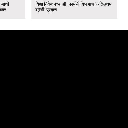
नामाची
विद्या निकेतनच्या डी. फार्मसी विभागास ‘अतिउत्तम
 गजर
श्रेणी’ प्रदान