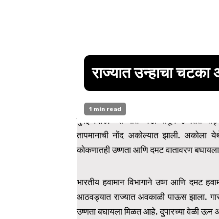
राज्यात उन्हाचा चटका 
1 min read
मुंबई दि.४:- राज्यात थंडी संपून उष्णतेत म
तापमानाची नोंद अकोल्यात झाली. अकोला येथ
कोकणातही उष्णता आणि दमट वातावरण बघायला
भारतीय हवामान विभागाने उष्ण आणि दमट हवामा
आठवड्यात राज्यात अवकाळी पाऊस झाला. गारठ
उष्णता बघायला मिळत आहे. दुपारच्या वेळी ऊ