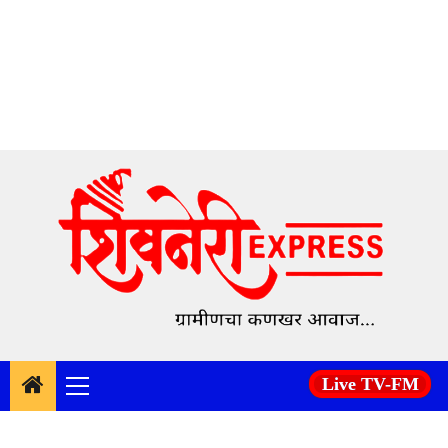
Skip
to
content
Live TV-FM
Primary
Menu