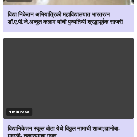
विद्या निकेतन अभियांत्रिकी महाविद्यालयात भारतरत्न
डॉ.ए.पी.जे.अब्दुल कलाम यांची पुण्यतिथी श्रद्धापूर्वक साजरी
1 min read
विद्यानिकेतन स्कूल बोटा येथे विठ्ठल नामाची शाळा;ज्ञानोबा-
माउली- तुकारामाचा गजर