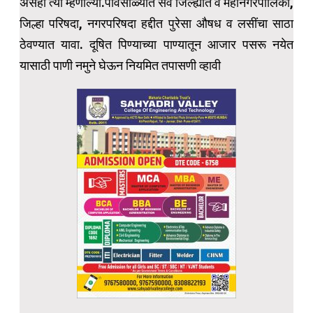
असेही त्या म्हणाल्या.पावसाळ्यात सर्व जिल्ह्यात व महानगरपालिका,
जिल्हा परिषदा, नगरपरिषदा हद्दीत पुरेसा औषध व लसींचा साठा
ठेवण्यात यावा. दूषित पिण्याच्या पाण्यातून आजार पसरू नयेत
यासाठी पाणी नमुने घेऊन नियमित तपासणी व्हावी