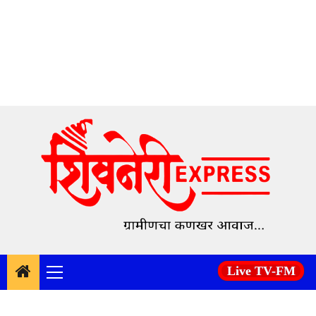
Skip
to
content
Live TV-FM
Primary
Menu