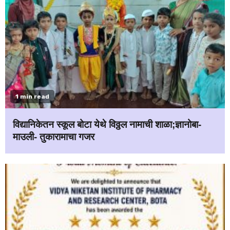
1 min read
विद्यानिकेतन स्कूल बोटा येथे विठ्ठल नामाची शाळा;ज्ञानोबा-
माउली- तुकारामाचा गजर