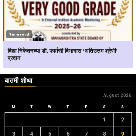
1 min read
विद्या निकेतनच्या डी. फार्मसी विभागास ‘अतिउत्तम श्रेणी’
प्रदान
बातमी शोधा
August 2026
M
T
W
T
F
S
S
1
2
3
4
5
6
7
8
9