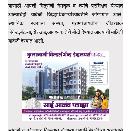
यासाठी आपत्ती मित्रांची नेमणूक व त्यांचे प्रशिक्षण घेण्यात
आल्याचेही यावेळी जिल्हाधिकाऱ्यांच्यावतीने सांगण्यात आले.
स्थानिक स्वराज्य संस्था, ग्रामपंचायतींना जीवरक्षक
जॅकेट,बॅटऱ्या,दोरखंड,आवश्यक तेथे बोटी देण्यात आल्याची माहिती
यावेळी देण्यात आली.
सांगली व कोल्हापूर जिल्ह्यात होणाऱ्या पूरपरिस्थितीच्या अनुषंगाने