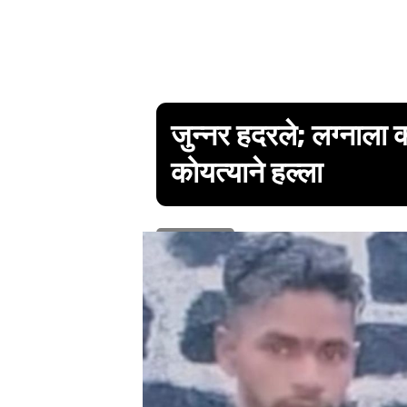
जुन्नर हदरले; लग्नाला 
कोयत्याने हल्ला
1 min read