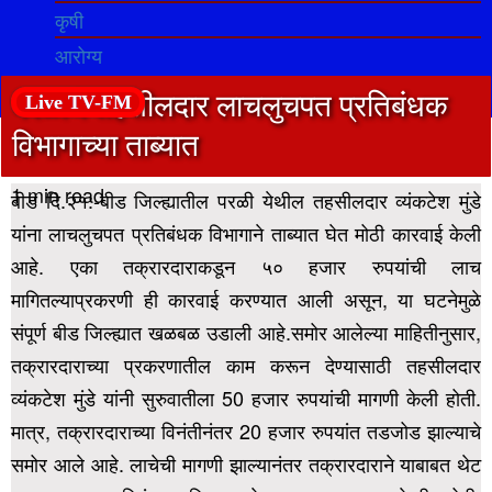
कृषी
आरोग्य
परळीचे तहसीलदार लाचलुचपत प्रतिबंधक
Live TV-FM
विभागाच्या ताब्यात
1 min read
बीड दि.२१:-बीड जिल्ह्यातील परळी येथील तहसीलदार व्यंकटेश मुंडे
यांना लाचलुचपत प्रतिबंधक विभागाने ताब्यात घेत मोठी कारवाई केली
आहे. एका तक्रारदाराकडून ५० हजार रुपयांची लाच
मागितल्याप्रकरणी ही कारवाई करण्यात आली असून, या घटनेमुळे
संपूर्ण बीड जिल्ह्यात खळबळ उडाली आहे.
समोर आलेल्या माहितीनुसार,
तक्रारदाराच्या प्रकरणातील काम करून देण्यासाठी तहसीलदार
व्यंकटेश मुंडे यांनी सुरुवातीला 50 हजार रुपयांची मागणी केली होती.
मात्र, तक्रारदाराच्या विनंतीनंतर 20 हजार रुपयांत तडजोड झाल्याचे
समोर आले आहे.
लाचेची मागणी झाल्यानंतर तक्रारदाराने याबाबत थेट