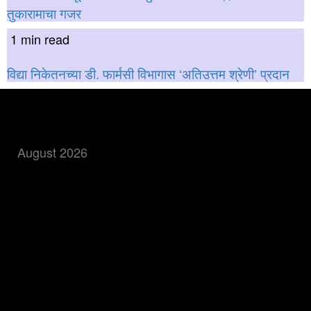
तुकारामाचा गजर
1 min read
विद्या निकेतनच्या डी. फार्मसी विभागास ‘अतिउत्तम श्रेणी’ प्रदान
बातमी शोधा
August 2026
M
T
W
T
F
S
S
1
2
3
4
5
6
7
8
9
10
11
12
13
14
15
16
17
18
19
20
21
22
23
24
25
26
27
28
29
30
31