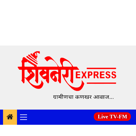
Skip
to
content
Live TV-FM
Primary
Menu