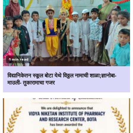
1 min read
विद्यानिकेतन स्कूल बोटा येथे विठ्ठल नामाची शाळा;ज्ञानोबा-
माउली- तुकारामाचा गजर