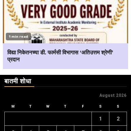
1 min read
विद्या निकेतनच्या डी. फार्मसी विभागास ‘अतिउत्तम श्रेणी’
प्रदान
बातमी शोधा
August 2026
M
T
W
T
F
S
S
1
2