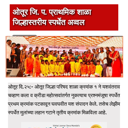
ओतूर जि. प. प्राथमिक शाळा
जिल्हास्तरीय स्पर्धेत अव्वल
1 min read
ओतूर दि.२५:- ओतूर जिल्हा परिषद शाळा क्रमांक १ ने यशवंतराव
चव्हाण कला व क्रीडा महोत्सवांतर्गत नुकत्याच प्रश्नमंजूषा स्पर्धेत
प्रथम क्रमांक पटकावून घवघवीत यश संपादन केले. तसेच लेझीम
स्पर्धेत मुलांच्या लहान गटाने तृतीय क्रमांक मिळविला आहे.