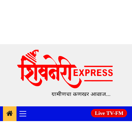
Skip
to
content
Live TV-FM
Primary
Menu