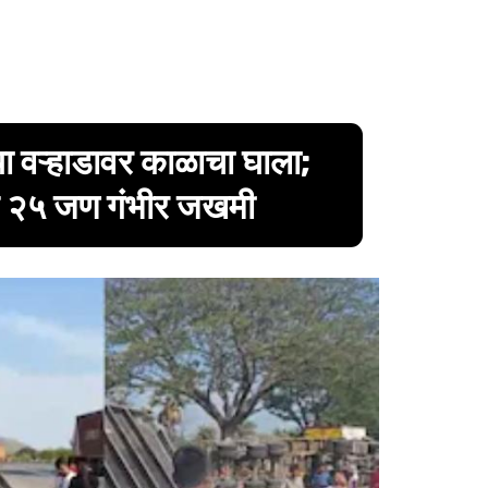
या वऱ्हाडावर काळाचा घाला;
 ते २५ जण गंभीर जखमी