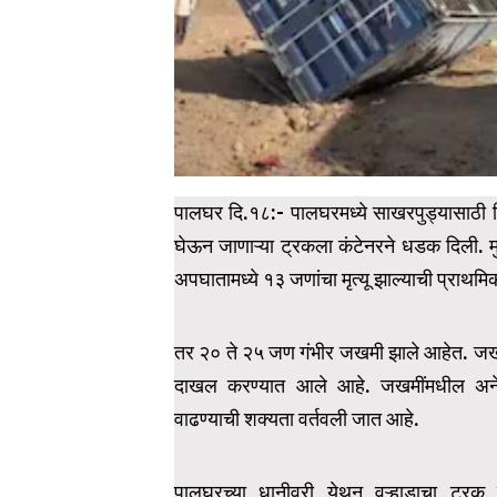
पालघर दि.१८:- पालघरमध्ये साखरपुड्यासाठी नि
घेऊन जाणाऱ्या ट्रकला कंटेनरने धडक दिली. मु
अपघातामध्ये १३ जणांचा मृत्यू झाल्याची प्राथम
तर २० ते २५ जण गंभीर जखमी झाले आहेत. जखमी
दाखल करण्यात आले आहे. जखमींमधील अनेका
वाढण्याची शक्यता वर्तवली जात आहे.
पालघरच्या धानीवरी येथून वऱ्हाडाचा ट्रक 