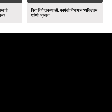
नामाची
विद्या निकेतनच्या डी. फार्मसी विभागास ‘अतिउत्तम
 गजर
श्रेणी’ प्रदान