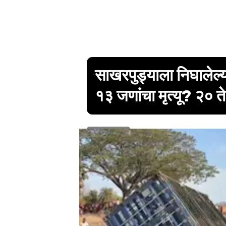
साखरपुड्याला निघालेल्
१३ जणांचा मृत्यू? २०
1 min read