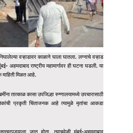
घालेल्या वऱ्हाडावर काळाने घाला घातला. लग्नाचे वऱ्हाड
ंबई- अहमदाबाद राष्ट्रीय महामार्गावर ही घटना घडली. या
िक माहिती मिळत आहे.
ंना तात्काळ कासा उपजिल्हा रुग्णालयामध्ये उपचारासाठी
ंची प्रकृती चिंताजनक आहे त्यामुळे मृतांचा आकडा
साखरपुड्याला जात होता. त्याचवेळी मुंबई-अहमदाबाद