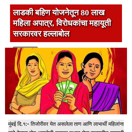
लाडकी बहिण योजनेतून 80 लाख
महिला अपात्र, विरोधकांचा महायूती
सरकारवर हल्लाबोल
1 min read
मुंबई दि.१:- तिजोरीवर येत असलेला ताण आणि लाभार्थी महिलांना