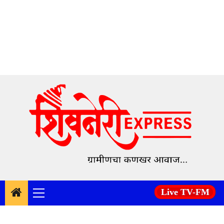
Skip
to
content
Live TV-FM
Primary
Menu