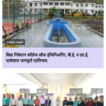
1 min read
विद्या निकेतन कॉलेज ऑफ इंजिनिअरिंग, बी.ई. व एम.ई.
प्रवेशास उत्स्फूर्त प्रतिसाद