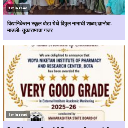
1 min read
विद्यानिकेतन स्कूल बोटा येथे विठ्ठल नामाची शाळा;ज्ञानोबा-
माउली- तुकारामाचा गजर
1 min read