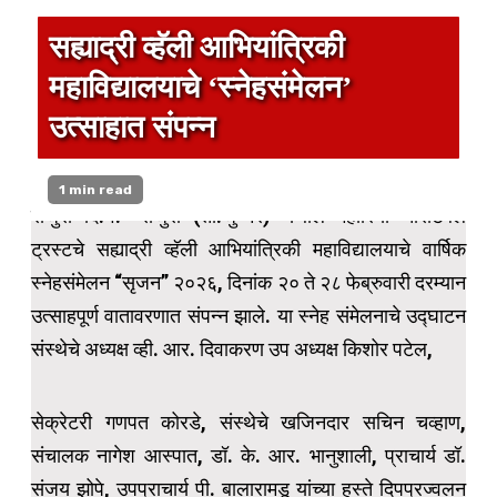
सह्याद्री व्हॅली आभियांत्रिकी
महाविद्यालयाचे ‘स्नेहसंमेलन’
उत्साहात संपन्न
1 min read
राजुरी दि.१:- राजुरी (ता.जुन्नर) येथील महारिया चारीटेबल
ट्रस्टचे सह्याद्री व्हॅली आभियांत्रिकी महाविद्यालयाचे वार्षिक
स्नेहसंमेलन “सृजन” २०२६, दिनांक २० ते २८ फेब्रुवारी दरम्यान
उत्साहपूर्ण वातावरणात संपन्न झाले. या स्नेह संमेलनाचे उद्घाटन
संस्थेचे अध्यक्ष व्ही. आर. दिवाकरण उप अध्यक्ष किशोर पटेल,
सेक्रेटरी गणपत कोरडे, संस्थेचे खजिनदार सचिन चव्हाण,
संचालक नागेश आस्पात, डॉ. के. आर. भानुशाली, प्राचार्य डॉ.
संजय झोपे, उपप्राचार्य पी. बालारामडू यांच्या हस्ते दिपप्रज्वलन