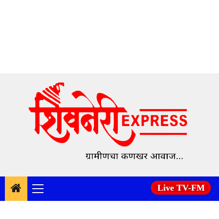
Skip
to
content
Live TV-FM
Primary
Menu