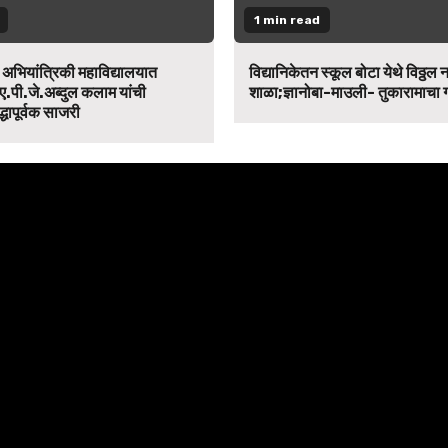
1 min read
न अभियांत्रिकी महाविद्यालयात
विद्यानिकेतन स्कूल बोटा येथे विठ्ठल 
ए.पी.जे.अब्दुल कलाम यांची
शाळा;ज्ञानोबा-माउली- तुकारामाचा
द्धापूर्वक साजरी