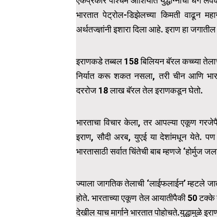
एकप्रकारे पश्चिम आशियात युद्धाग्नीची धग लवकरच
भारतात पेट्रोल-डिझेलच्या किमती वाढून मह
अर्थतज्ज्ञांनी इशारा दिला आहे. इराण हा जगातील
इराणकडे तब्बल 158 बिलियन बॅरल कच्च्या तेलाचा सा
निर्यात करू शकत नसला, तरी चीन आणि भारतास
दररोज 18 लाख बॅरल तेल इराणकडून घेतो.
भारताचा विचार केला, तर आपल्या एकूण गरजे
इराण, सौदी अरब, युएई या देशांमधून येते. प
भारतासाठी सर्वात चिंतेची बाब म्हणजे ‘होर्मुज ज
ज्याला जागतिक तेलाची ‘लाईफलाईन’ म्हटले जाते
होते. भारताच्या एकूण तेल आयातीपैकी 50 टक्के त
देखील याच मार्गाने भारतात पोहोचते.युद्धामुळे इराण