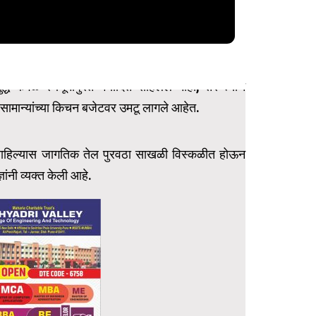
्ध केवळ रणभूमीपुरते मर्यादित राहिलेले नाही, तर त्याचे
सामान्यांच्या किचन बजेटवर उमटू लागले आहेत.
ाहिल्यास जागतिक तेल पुरवठा साखळी विस्कळीत होऊन
ञांनी व्यक्त केली आहे.