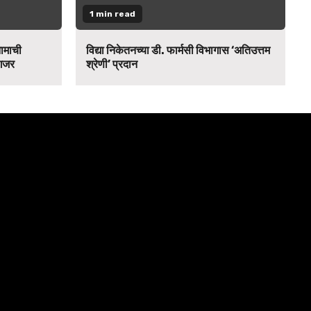
1 min read
नामाची
विद्या निकेतनच्या डी. फार्मसी विभागास ‘अतिउत्तम
 गजर
श्रेणी’ प्रदान