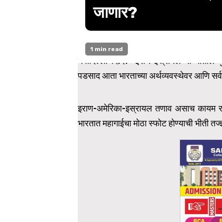
जाणार?
1 min read
नवीदिल्ली दि.२:- इराण-इस्रायल यांच्यातील युद
पडसाद आता भारताच्या अर्थव्यवस्थेवर आणि सर्व
इराण-अमेरिका-इस्रायल तणाव असाच कायम र
भारतात महागाईचा मोठा स्फोट होण्याची भीती तज्ज्