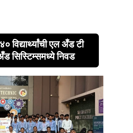
४० विद्यार्थ्यांची एल अँड टी
ँड सिस्टिम्समध्ये निवड