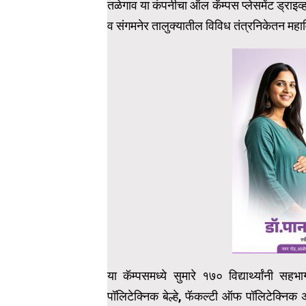
तळेगाव या कंपनीचा ऑल कॅम्पस प्लेसमेंट ड्राइव्ह
व संगमनेर तालुक्यातील विविध तंत्रनिकेतन महाविद्य
या कॅम्पसमध्ये सुमारे १७० विद्यार्थ्यांनी स
पॉलिटेक्निक बेल्हे, फॅकल्टी ऑफ पॉलिटेक्निक अ