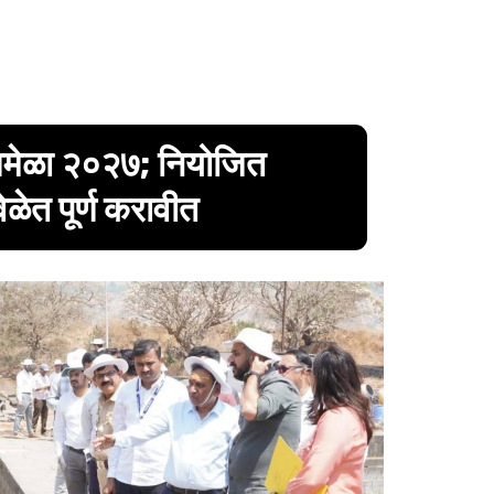
ुंभमेळा २०२७; नियोजित
ळेत पूर्ण करावीत