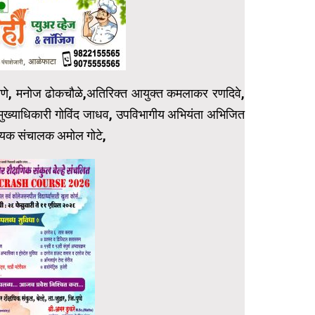
वणे, मनोज ढोकचौळे,अतिरिक्त आयुक्त कमलाकर रणदिवे,
मुख्याधिकारी गोविंद जाधव, उपविभागीय अभियंता अभिजित
ाय्यक संचालक अमोल गोटे,