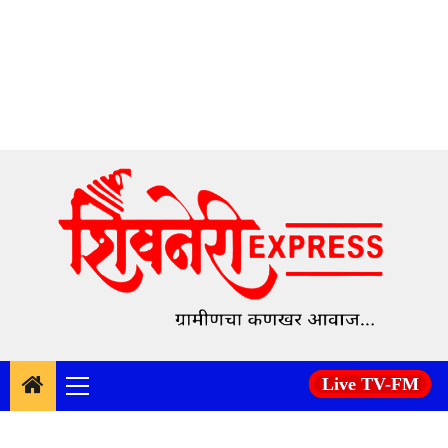
Skip
to
content
Live TV-FM
Primary
Menu