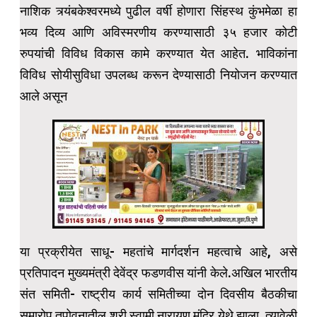
नाशिक त्र्यंबकेश्वरमध्ये पुढील वर्षी होणारा सिंहस्थ कुंभमेळा हा
भव्य दिव्य आणि अविस्मरणीय करण्यासाठी ३५ हजार कोटी
रुपयांची विविध विकास कामे करण्यात येत आहेत. भाविकांना
विविध सोयीसुविधा उपलब्ध करून देण्यासाठी नियोजन करण्यात
आले असून
या प्रक्रीयेत साधू- महतांचे मार्गदर्शन महत्वाचे आहे, असे
प्रतिपादन मुख्यमंत्री देवेंद्र फडणवीस यांनी केले.अखिल भारतीय
संत समिती- राष्ट्रीय कार्य समितीच्या दोन दिवसीय बैठकीचा
समारोप तपोवनातील श्री स्वामी नारायण मंदिर येथे झाला. त्यावेळी