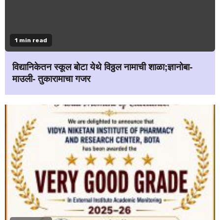
1 min read
विद्यानिकेतन स्कूल बोटा येथे विठ्ठल नामाची शाळा;ज्ञानोबा-
माउली- तुकारामाचा गजर