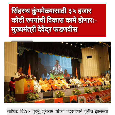
सिंहस्थ कुंभमेळ्यासाठी ३५ हजार
कोटी रुपयांची विकास कामे होणार:-
मुख्यमंत्री देवेंद्र फडणवीस
1 min read
नाशिक दि.६:- प्रभू श्रीराम यांच्या पदस्पर्शाने पुनीत झालेल्या