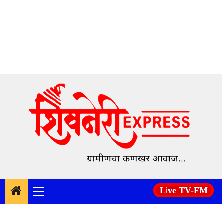
Skip
to
content
Live TV-FM
Primary
Menu