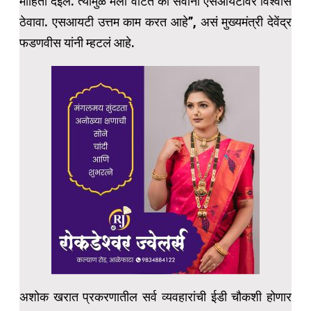
माहिती देईल. त्यामुळे मला वाटतं की सर्वांनी एसआयटीवर विश्वास
ठेवावा. एसआयटी उत्तम काम करत आहे”, असं मुख्यमंत्री देवेंद्र
फडणवीस यांनी म्हटलं आहे.
अशोक खरात प्रकरणातील सर्व व्यवहारांची ईडी चौकशी होणार