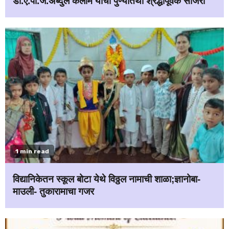
डॉ.ए.पी.जे.अब्दुल कलाम यांची पुण्यतिथी श्रद्धापूर्वक साजरी
1 min read
विद्यानिकेतन स्कूल बोटा येथे विठ्ठल नामाची शाळा;ज्ञानोबा-
माउली- तुकारामाचा गजर