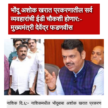
भोंदू अशोक खरात प्रकरणातील सर्व
व्यवहारांची ईडी चौकशी होणार:-
मुख्यमंत्री देवेंद्र फडणवीस
1 min read
नाशिक दि.६:- नाशिकमधील भोंदूबाबा अशोक खरात प्रकरण