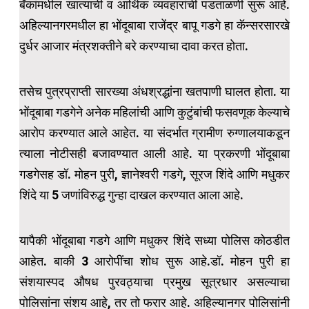
बँकांमधील खात्याची व आर्थिक व्यवहारांची पडताळणी सुरू आहे.
अहिल्यानगरमधील हा भोंदूबाबा राजेंद्र बापू गडगे हा कॅन्सरसारखे
दुर्धर आजार मंत्रशक्तीने बरे करण्याचा दावा करत होता.
तसेच पुत्रप्राप्ती सारख्या अंधश्रद्धांना खतपाणी घालत होता. या
भोंदूबाबा गडगेने अनेक महिलांची आणि कुटुंबांची फसवणूक केल्याचे
आरोप करण्यात आले आहेत. या संदर्भात ग्रामीण रुग्णालयाकडून
त्याला नोटीसही बजावण्यात आली आहे. या प्रकरणी भोंदूबाबा
गडगेसह डॉ. मोहन पुरी, ज्ञानेश्वरी गडगे, सूरज शिंदे आणि मधुकर
शिंदे या 5 जणांविरुद्ध गुन्हा दाखल करण्यात आला आहे.
यापैकी भोंदूबाबा गडगे आणि मधुकर शिंदे सध्या पोलिस कोठडीत
आहेत. बाकी 3 आरोपींचा शोध सुरू आहे.डॉ. मोहन पुरी हा
संशयास्पद औषध पुरवठ्याचा प्रमुख सूत्रधार असल्याचा
पोलिसांना संशय आहे, तर तो फरार आहे. अहिल्यानगर पोलिसांनी