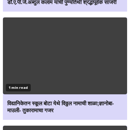
डॉ.ए.पी.जे.अब्दुल कलाम यांची पुण्यतिथी श्रद्धापूर्वक साजरी
1 min read
विद्यानिकेतन स्कूल बोटा येथे विठ्ठल नामाची शाळा;ज्ञानोबा-
माउली- तुकारामाचा गजर