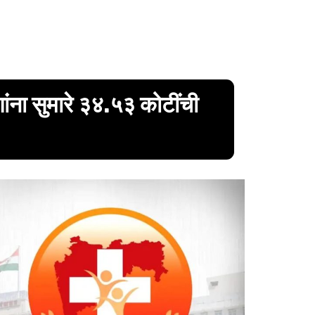
्णांना सुमारे ३४.५३ कोटींची