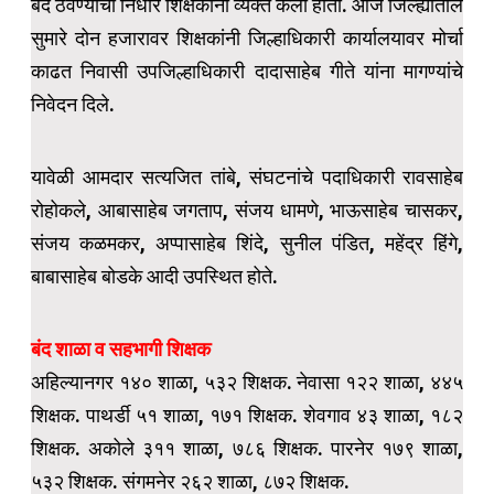
बंद ठेवण्याचा निर्धार शिक्षकांनी व्यक्त केला होता. आज जिल्ह्यातील
सुमारे दोन हजारावर शिक्षकांनी जिल्हाधिकारी कार्यालयावर मोर्चा
काढत निवासी उपजिल्हाधिकारी दादासाहेब गीते यांना मागण्यांचे
निवेदन दिले.
यावेळी आमदार सत्यजित तांबे, संघटनांचे पदाधिकारी रावसाहेब
रोहोकले, आबासाहेब जगताप, संजय धामणे, भाऊसाहेब चासकर,
संजय कळमकर, अप्पासाहेब शिंदे, सुनील पंडित, महेंद्र हिंगे,
बाबासाहेब बोडके आदी उपस्थित होते.
बंद शाळा व सहभागी शिक्षक
अहिल्यानगर १४० शाळा, ५३२ शिक्षक. नेवासा १२२ शाळा, ४४५
शिक्षक. पाथर्डी ५१ शाळा, १७१ शिक्षक. शेवगाव ४३ शाळा, १८२
शिक्षक. अकोले ३११ शाळा, ७८६ शिक्षक. पारनेर १७९ शाळा,
५३२ शिक्षक. संगमनेर २६२ शाळा, ८७२ शिक्षक.