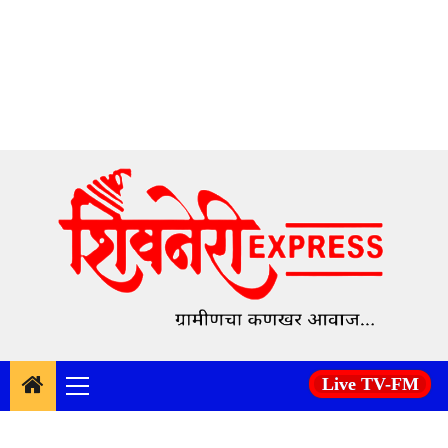
Skip
to
content
Live TV-FM
Primary
Menu