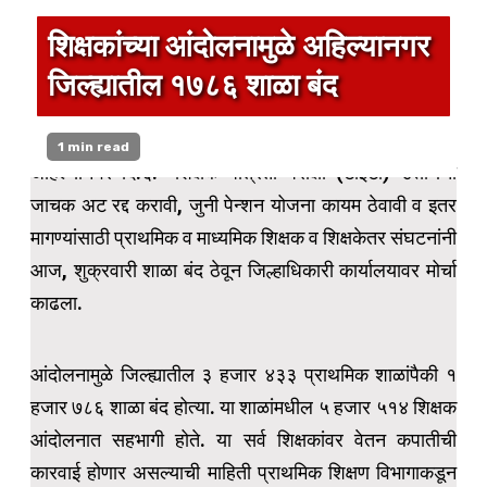
शिक्षकांच्या आंदोलनामुळे अहिल्यानगर
जिल्ह्यातील १७८६ शाळा बंद
1 min read
अहिल्यानगर दि.६:- शिक्षक पात्रता परीक्षा (टीईटी) उत्तीर्णची
जाचक अट रद्द करावी, जुनी पेन्शन योजना कायम ठेवावी व इतर
मागण्यांसाठी प्राथमिक व माध्यमिक शिक्षक व शिक्षकेतर संघटनांनी
आज, शुक्रवारी‌ शाळा बंद ठेवून जिल्हाधिकारी कार्यालयावर मोर्चा
काढला.
आंदोलनामुळे जिल्ह्यातील ३ हजार ४३३ प्राथमिक शाळांपैकी १
हजार ७८६ शाळा बंद होत्या. या शाळांमधील ५ हजार ५१४ शिक्षक
आंदोलनात सहभागी होते. या सर्व शिक्षकांवर वेतन कपातीची
कारवाई होणार असल्याची माहिती प्राथमिक शिक्षण विभागाकडून