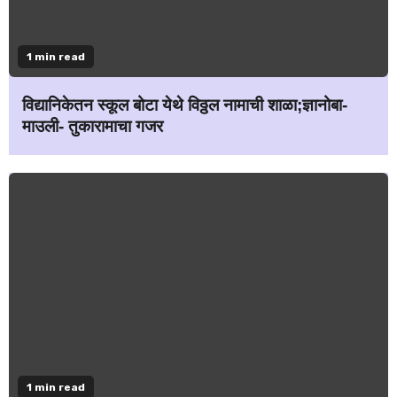
1 min read
विद्यानिकेतन स्कूल बोटा येथे विठ्ठल नामाची शाळा;ज्ञानोबा-
माउली- तुकारामाचा गजर
1 min read