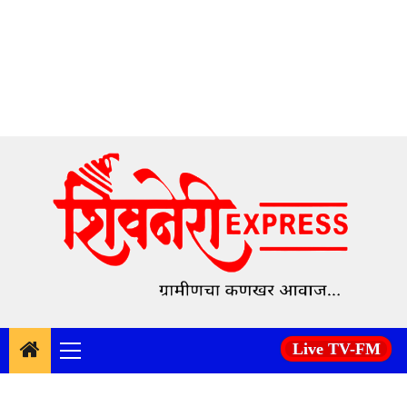
Skip
to
content
Live TV-FM
Primary
Menu