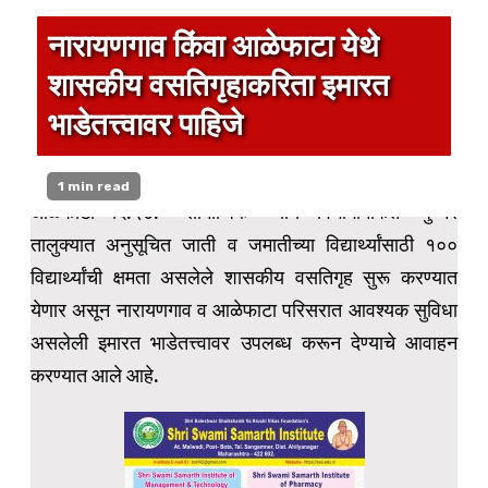
नारायणगाव किंवा आळेफाटा येथे
शासकीय वसतिगृहाकरिता इमारत
भाडेतत्त्वावर पाहिजे
1 min read
आळेफाटा दि.२७:- सामाजिक न्याय विभागामार्फत जुन्नर
तालुक्यात अनुसूचित जाती व जमातीच्या विद्यार्थ्यांसाठी १००
विद्यार्थ्यांची क्षमता असलेले शासकीय वसतिगृह सुरू करण्यात
येणार असून नारायणगाव व आळेफाटा परिसरात आवश्यक सुविधा
असलेली इमारत भाडेतत्त्वावर उपलब्ध करून देण्याचे आवाहन
करण्यात आले आहे.