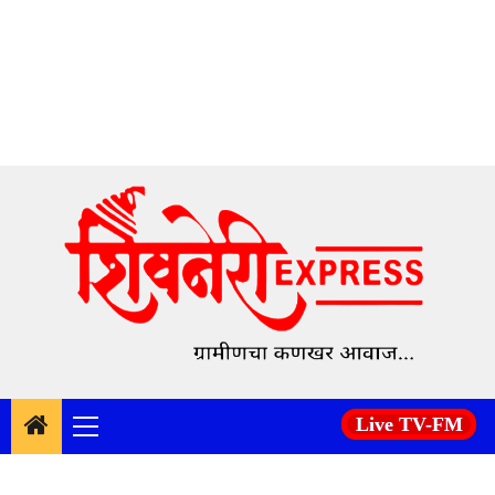
Skip
to
content
Live TV-FM
Primary
Menu