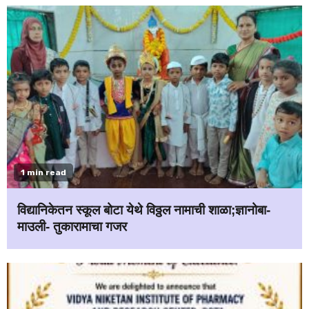
1 min read
विद्यानिकेतन स्कूल बोटा येथे विठ्ठल नामाची शाळा;ज्ञानोबा-
माउली- तुकारामाचा गजर