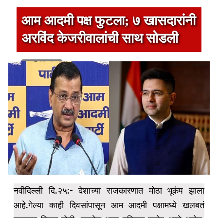
आम आदमी पक्ष फुटला; ७ खासदारांनी
अरविंद केजरीवालांची साथ सोडली
1 min read
नवीदिल्ली दि.२५:- देशाच्या राजकारणात मोठा भूकंप झाला
आहे.गेल्या काही दिवसांपासून आम आदमी पक्षामध्ये खलबतं