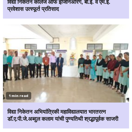
विद्या निकेतन कॉलेज ऑफ इंजिनिअरिंग, बी.ई. व एम.ई.
प्रवेशास उत्स्फूर्त प्रतिसाद
1 min read
विद्या निकेतन अभियांत्रिकी महाविद्यालयात भारतरत्न
डॉ.ए.पी.जे.अब्दुल कलाम यांची पुण्यतिथी श्रद्धापूर्वक साजरी