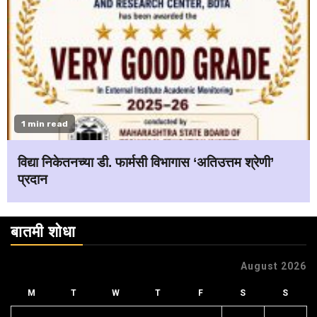
1 min read
विद्या निकेतनच्या डी. फार्मसी विभागास ‘अतिउत्तम श्रेणी’
प्रदान
बातमी शोधा
August 2026
M
T
W
T
F
S
S