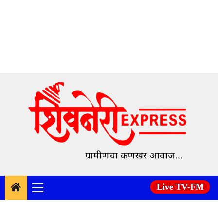
Skip
to
content
Live TV-FM
Primary
Menu