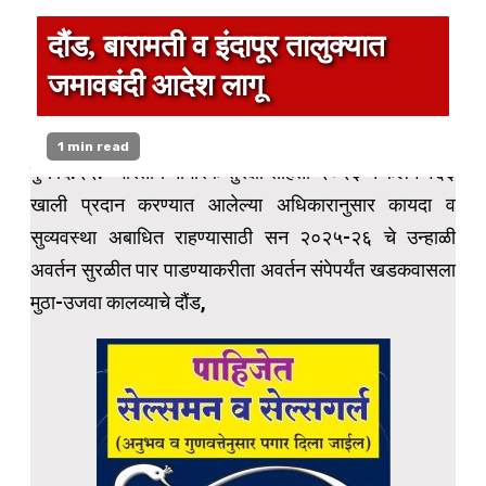
दौंड, बारामती व इंदापूर तालुक्यात
जमावबंदी आदेश लागू
1 min read
पुणे दि.२२:- भारतीय नागरिक सुरक्षा संहिता-२०२३ चे कलम १६३
खाली प्रदान करण्यात आलेल्या अधिकारानुसार कायदा व
सुव्यवस्था अबाधित राहण्यासाठी सन २०२५-२६ चे उन्हाळी
अवर्तन सुरळीत पार पाडण्याकरीता अवर्तन संपेपर्यंत खडकवासला
मुठा-उजवा कालव्याचे दौंड,